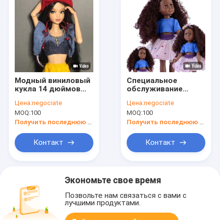
Модный виниловый
Специальное
кукла 14 дюймов
обслуживание
надежность для
Виниловая кукла 18
Цена:
negociate
Цена:
negociate
подарка на день
дюймов
MOQ:
100
MOQ:
100
рождения
Американские
куклы широкий
Получить последнюю цену
Получить последнюю цену
ассортимент
стилей
Контакт
Контакт
Экономьте свое время
Позвольте нам связаться с вами с
лучшими продуктами.