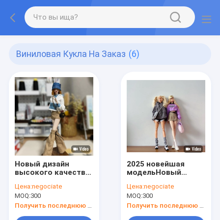
Виниловая Кукла На Заказ
(6)
Новый дизайн
2025 новейшая
высокого качества
модельНовый
30 см Blyth кукла
дизайн высокое
Цена:
negociate
Цена:
negociate
одежда для 1/6 bjd
качество 30 см
MOQ:
300
MOQ:
300
кукла
Барби Blyth кукла
одежда для 1/6 bjd
Получить последнюю цену
Получить последнюю цену
кукла