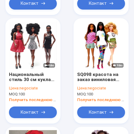
Контакт
Контакт
Национальный
SQ098 красота на
стиль 30 см кукла
заказ виниловая
OEM оригинальный
кукла 12 дюймов
Цена:
negociate
Цена:
negociate
дизайн различные
кукла Барби для
MOQ:
100
MOQ:
100
наряды стиль Case
девочек подарок
Show
Получить последнюю цену
Получить последнюю цену
Контакт
Контакт