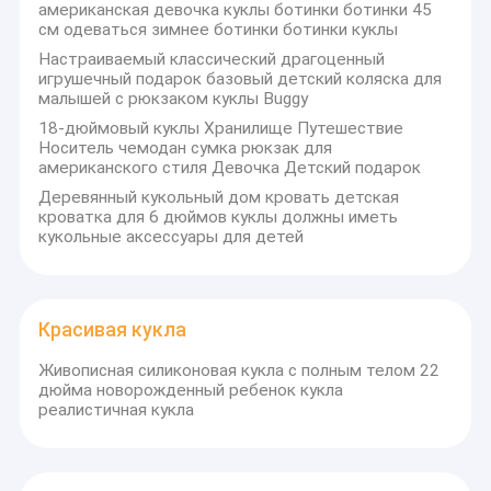
американская девочка куклы ботинки ботинки 45
имеет передовое оборудование и богатый
Наша фабрика
см одеваться зимнее ботинки ботинки куклы
опыт.Особое внимание уделяйте продуктам,
упакованным в красивые коробки для подарков или
Настраиваемый классический драгоценный
контроль качества
сумочки, которые можно настроить в соответствии со
игрушечный подарок базовый детский коляска для
малышей с рюкзаком куклы Buggy
всеми вашими потребностями в разных размерах и
контактные данные
узорах.с полной системой обслуживания и отличной
18-дюймовый куклы Хранилище Путешествие
командой технического обслуживания, чтобы мы
Носитель чемодан сумка рюкзак для
могли предоставить клиентам передовые
американского стиля Девочка Детский подарок
оригинальные дизайнерские услугиКоманда QC
Деревянный кукольный дом кровать детская
отвечает за полный процесс управления
Красивая кукла
кроватка для 6 дюймов куклы должны иметь
качеством,Все наши продукты должны пройти 3-4
кукольные аксессуары для детей
этапа проверки QC и каждый процесс имеет строгие
Одежда для плюшевых медведей
стандарты качестваМы контролируем каждую рабочую
процедуру строго и научно.
Милый кукольный подарок
Красивая кукла
С долгосрочным развитием, мы приобрели и
Кукла на заказ
сохранили быстрый рост.Мы будем удвоить наши
Живописная силиконовая кукла с полным телом 22
усилия, чтобы обеспечить профессиональные услуги
дюйма новорожденный ребенок кукла
при обеспечении качественных продуктов.. В
Одежда для кукол Барби
реалистичная кукла
стремлении создать опыт, мы стремимся повысить
ценность нашего бренда. Выбирая нас, мы на 100%
Виниловая кукла на заказ
уверены в создании вашего бизнеса все больше и