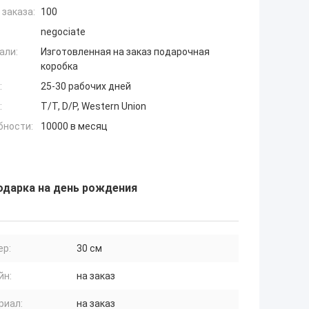
заказа:
100
negociate
али:
Изготовленная на заказ подарочная
коробка
:
25-30 рабочих дней
:
T/T, D/P, Western Union
бности:
10000 в месяц
одарка на день рождения
ер:
30 см
йн:
на заказ
риал:
на заказ