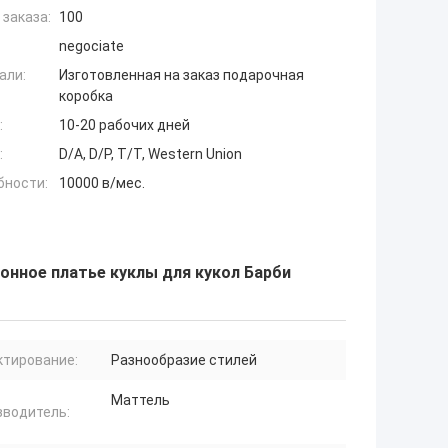
заказа:
100
negociate
али:
Изготовленная на заказ подарочная
коробка
:
10-20 рабочих дней
:
D/A, D/P, T/T, Western Union
бности:
10000 в/мес.
онное платье куклы для кукол Барби
ктирование:
Разнообразие стилей
Маттель
зводитель: